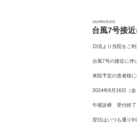
投
2024年8月16日
稿
台風7号接
日:
日頃より当院をご利
台風7号の接近に伴
来院予定の患者様に
2024年8月16日（
午後診療 受付終了17
翌日はいつも通り9: