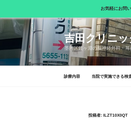
お気軽にお問
コ
ン
テ
吉田クリニッ
ン
墨田区鐘ヶ淵の脳神経外科・耳
ツ
へ
ス
キ
診療内容
当院で実施できる検
ッ
プ
投稿者:
ILZT10X0QT