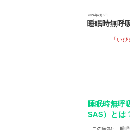
投
2024年7月5日
稿
睡眠時無呼
日:
「いび
睡眠時無呼吸症
SAS）とは
この病気は、睡眠