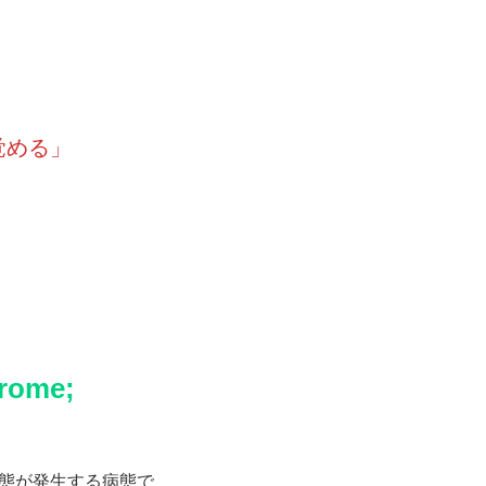
覚める」
ome;
態が発生する病態で