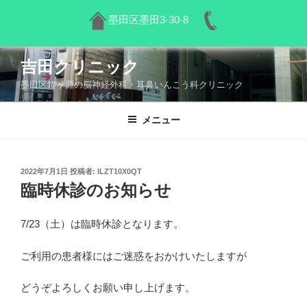
墨田区墨田3-30-8
コ
吉田クリニック
ン
墨田区鐘ヶ淵の脳神経外科・耳鼻いんこう科クリニック
テ
ン
ツ
メニュー
へ
ス
キ
投
2022年7月1日
投稿者:
ILZT10X0QT
稿
ッ
臨時休診のお知らせ
日:
プ
7/23（土）は臨時休診となります。
ご利用の患者様にはご迷惑をおかけいたしますが
どうぞよろしくお願い申し上げます。