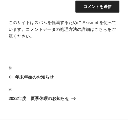
このサイトはスパムを低減するために Akismet を使って
います。
コメントデータの処理方法の詳細はこちらをご
覧ください
。
投
前
前
稿
の
年末年始のお知らせ
ナ
投
ビ
稿
次
次
ゲ
の
2022年度 夏季休暇のお知らせ
投
ー
稿
シ
ョ