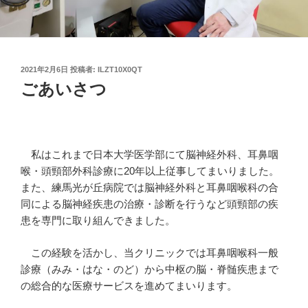
投
2021年2月6日
投稿者:
ILZT10X0QT
稿
ごあいさつ
日:
私はこれまで日本大学医学部にて脳神経外科、耳鼻咽
喉・頭頸部外科診療に20年以上従事してまいりました。
また、練馬光が丘病院では脳神経外科と耳鼻咽喉科の合
同による脳神経疾患の治療・診断を行うなど頭頸部の疾
患を専門に取り組んできました。
この経験を活かし、当クリニックでは耳鼻咽喉科一般
診療（みみ・はな・のど）から中枢の脳・脊髄疾患まで
の総合的な医療サービスを進めてまいります。