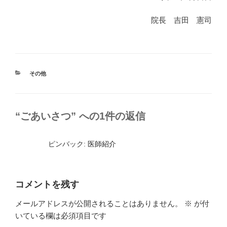
院長 吉田 憲司
カ
その他
テ
ゴ
リ
ー
“ごあいさつ” への1件の返信
ピンバック:
医師紹介
コメントを残す
メールアドレスが公開されることはありません。
※
が付
いている欄は必須項目です