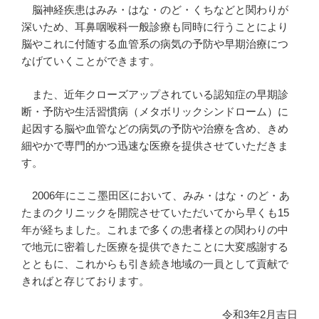
脳神経疾患はみみ・はな・のど・くちなどと関わりが
深いため、耳鼻咽喉科一般診療も同時に行うことにより
脳やこれに付随する血管系の病気の予防や早期治療につ
なげていくことができます。
また、近年クローズアップされている認知症の早期診
断・予防や生活習慣病（メタボリックシンドローム）に
起因する脳や血管などの病気の予防や治療を含め、きめ
細やかで専門的かつ迅速な医療を提供させていただきま
す。
2006年にここ墨田区において、みみ・はな・のど・あ
たまのクリニックを開院させていただいてから早くも15
年が経ちました。これまで多くの患者様との関わりの中
で地元に密着した医療を提供できたことに大変感謝する
とともに、これからも引き続き地域の一員として貢献で
きればと存じております。
令和3年2月吉日