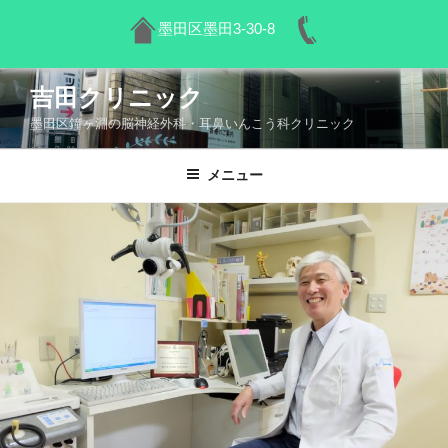
墨田区墨田3-30-8
コ
吉田クリニック
ン
墨田区鐘ヶ淵の脳神経外科・耳鼻いんこう科クリニック
テ
ン
ツ
メニュー
へ
ス
キ
ッ
プ