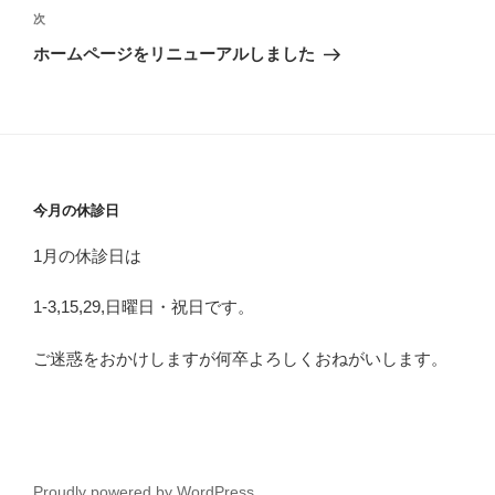
稿
次
次
ナ
の
ホームページをリニューアルしました
ビ
投
稿
ゲ
ー
シ
ョ
今月の休診日
ン
1月の休診日は
1-3,15,29,日曜日・祝日です。
ご迷惑をおかけしますが何卒よろしくおねがいします。
Proudly powered by WordPress