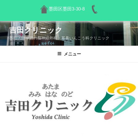
墨田区墨田3-30-8
コ
吉田クリニック
ン
墨田区鐘ヶ淵の脳神経外科・耳鼻いんこう科クリニック
テ
ン
ツ
メニュー
へ
ス
キ
ッ
プ