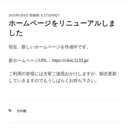
投
2021年2月6日
投稿者:
ILZT10X0QT
稿
ホームページをリニューアルしま
日:
した
現在、新しいホームページを作成中です。
新ホームページURL：https://clinic1133.jp/
ご利用の皆様には大変ご迷惑おかけしますが、順次更新
していきますのでもうしばらくお待ち下さい。
カ
その他
テ
ゴ
リ