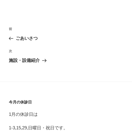
投
前
前
稿
の
ごあいさつ
ナ
投
ビ
稿
次
次
ゲ
の
施設・設備紹介
投
ー
稿
シ
ョ
ン
今月の休診日
1月の休診日は
1-3,15,29,日曜日・祝日です。