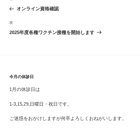
稿
の
オンライン資格確認
ナ
投
ビ
稿
次
次
ゲ
の
2025年度各種ワクチン接種を開始します
投
ー
稿
シ
ョ
ン
今月の休診日
1月の休診日は
1-3,15,29,日曜日・祝日です。
ご迷惑をおかけしますが何卒よろしくおねがいします。