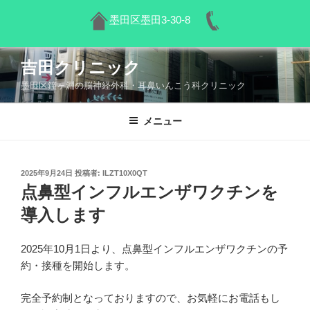
墨田区墨田3-30-8
コ
吉田クリニック
ン
墨田区鐘ヶ淵の脳神経外科・耳鼻いんこう科クリニック
テ
ン
ツ
メニュー
へ
ス
キ
投
2025年9月24日
投稿者:
ILZT10X0QT
稿
ッ
点鼻型インフルエンザワクチンを
日:
プ
導入します
2025年10月1日より、点鼻型インフルエンザワクチンの予
約・接種を開始します。
完全予約制となっておりますので、お気軽にお電話もし