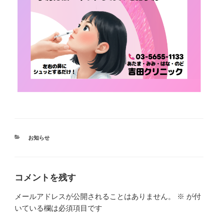
カ
お知らせ
テ
ゴ
リ
ー
コメントを残す
メールアドレスが公開されることはありません。
※
が付
いている欄は必須項目です