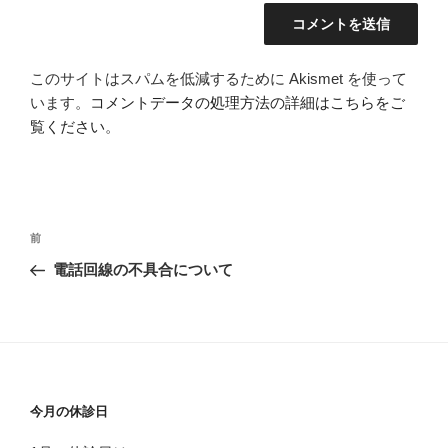
このサイトはスパムを低減するために Akismet を使って
います。
コメントデータの処理方法の詳細はこちらをご
覧ください
。
投
前
前
稿
の
電話回線の不具合について
ナ
投
ビ
稿
ゲ
ー
シ
今月の休診日
ョ