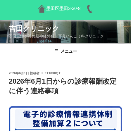
墨田区墨田3-30-8
コ
吉田クリニック
ン
墨田区鐘ヶ淵の脳神経外科・耳鼻いんこう科クリニック
テ
ン
ツ
メニュー
へ
ス
キ
投
2026年6月1日
投稿者:
ILZT10X0QT
稿
ッ
2026年6月1日からの診療報酬改定
日:
プ
に伴う連絡事項